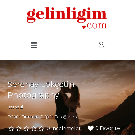
Serenay Lökçetin
Photography
İstanbul
Düğün Firmaları
Düğün Fotoğrafçısı
0 Favorite
0 İncelemeler