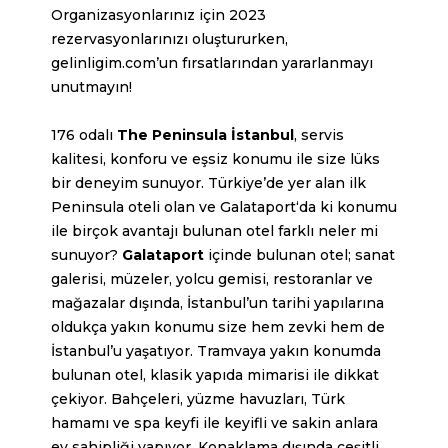
Organizasyonlarınız için 2023
rezervasyonlarınızı oluştururken,
gelinligim.com’un fırsatlarından yararlanmayı
unutmayın!
176 odalı
The Peninsula İstanbul
, servis
kalitesi, konforu ve eşsiz konumu ile size lüks
bir deneyim sunuyor. Türkiye’de yer alan ilk
Peninsula oteli olan ve
Galataport
‘da ki konumu
ile birçok avantajı bulunan otel farklı neler mi
sunuyor?
Galataport
içinde bulunan otel; sanat
galerisi, müzeler, yolcu gemisi, restoranlar ve
mağazalar dışında, İstanbul’un tarihi yapılarına
oldukça yakın konumu size hem zevki hem de
İstanbul’u yaşatıyor. Tramvaya yakın konumda
bulunan otel, klasik yapıda mimarisi ile dikkat
çekiyor. Bahçeleri, yüzme havuzları, Türk
hamamı ve spa keyfi ile keyifli ve sakin anlara
ev sahipliği yapıyor. Konaklama dışında çeşitli