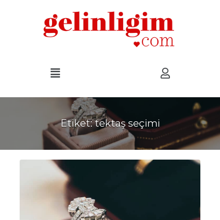
Etiket:
tektaş seçimi