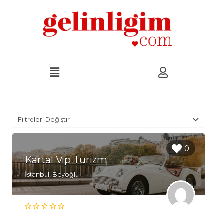
Filtreleri Değiştir
0
Kartal Vip Turizm
İstanbul, Beyoğlu