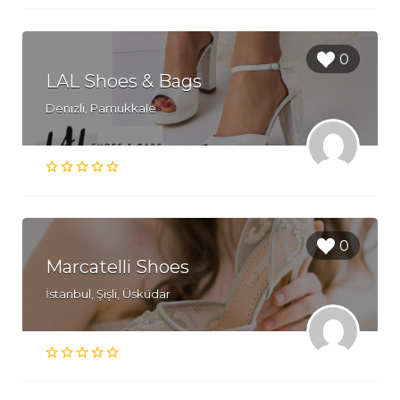
0
LAL Shoes & Bags
Denizli, Pamukkale
0
Marcatelli Shoes
İstanbul, Şişli, Üsküdar