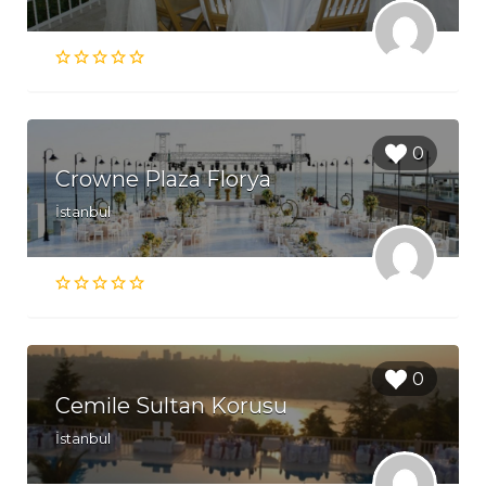
0
Crowne Plaza Florya
İstanbul
0
Cemile Sultan Korusu
İstanbul