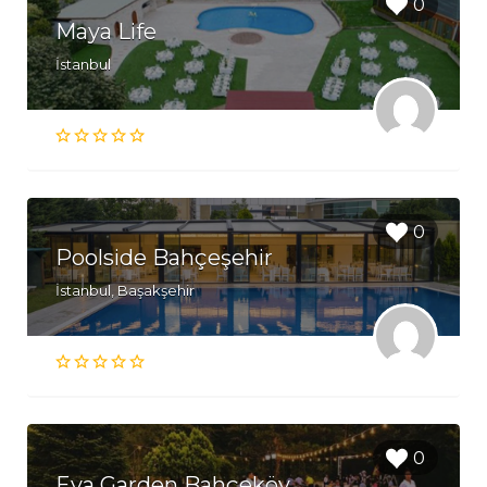
0
Maya Life
İstanbul
0
Poolside Bahçeşehir
İstanbul, Başakşehir
0
Eva Garden Bahçeköy