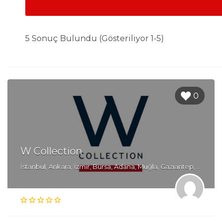
5 Sonuç Bulundu (Gösteriliyor 1-5)
0
W Collection
İstanbul, Ankara, İzmir, Bursa, Adana, Muğla, Gaziantep, Diyarbakır, Kayseri, Konya, Mersin, Samsun