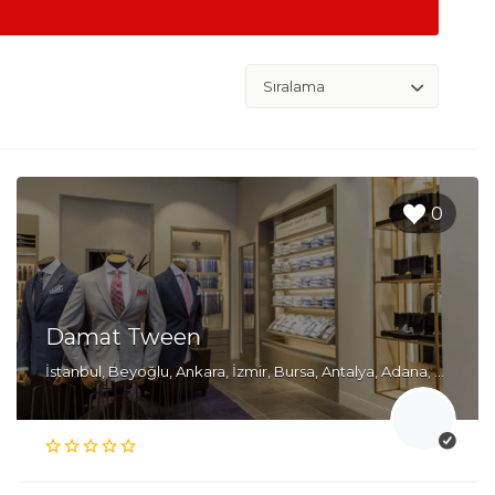
0
Damat Tween
İstanbul, Beyoğlu, Ankara, İzmir, Bursa, Antalya, Adana, Muğla, Bodrum, Kadıköy, Gaziosmanpaşa, Maltepe, Bahçelievler, Pendik, Fatih, Şişli, Beşiktaş