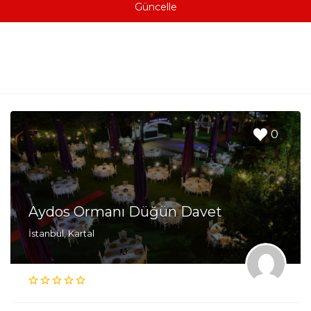
Güncelle
0
Aydos Ormanı Düğün Davet
İstanbul, Kartal