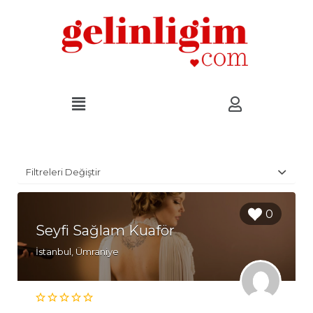
Filtreleri Değiştir
0
Seyfi Sağlam Kuaför
İstanbul, Ümraniye