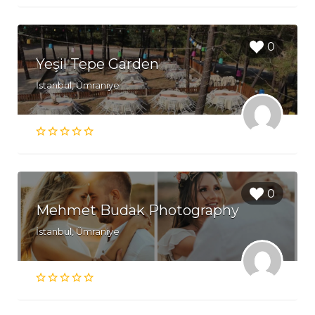
0
Yeşil Tepe Garden
İstanbul, Ümraniye
0
Mehmet Budak Photography
İstanbul, Ümraniye