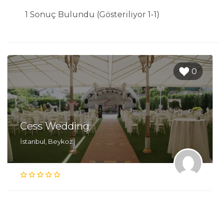
1 Sonuç Bulundu (Gösteriliyor 1-1)
0
Cess Wedding
İstanbul, Beykoz