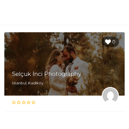
0
Selçuk İnci Photography
İstanbul, Kadıköy