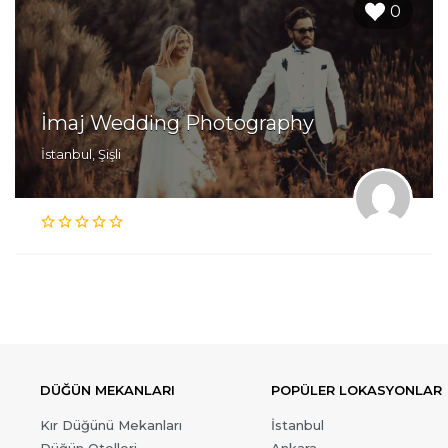
0
İmaj Wedding Photography
İstanbul, Şişli
DÜĞÜN MEKANLARI
POPÜLER LOKASYONLAR
Kır Düğünü Mekanları
İstanbul
Düğün Otelleri
Ankara