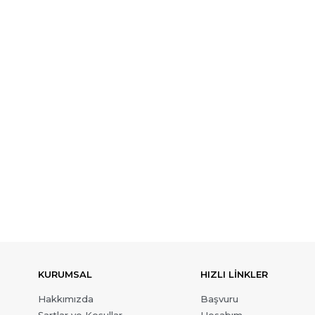
KURUMSAL
HIZLI LİNKLER
Hakkımızda
Başvuru
Şartlar ve Koşullar
Hesabım