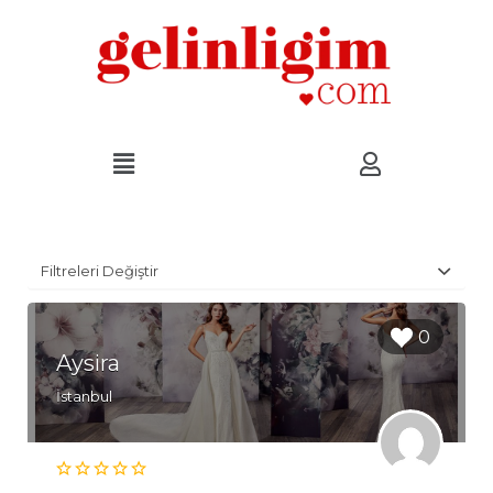
Filtreleri Değiştir
0
Aysira
İstanbul