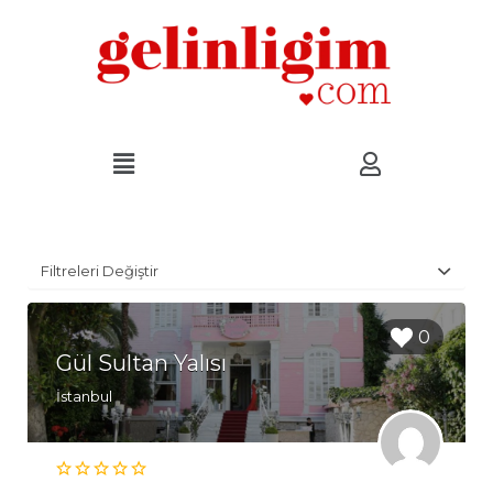
Filtreleri Değiştir
0
Gül Sultan Yalısı
İstanbul