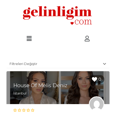
Filtreleri Değiştir
0
House Of Melis Deniz
İstanbul