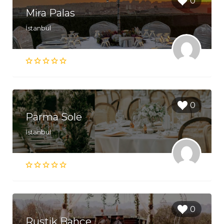
0
Mira Palas
İstanbul
0
Parma Sole
İstanbul
0
Rustik Bahçe