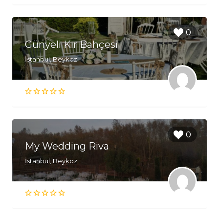
0
Günyeli Kır Bahçesi
İstanbul, Beykoz
0
My Wedding Riva
İstanbul, Beykoz