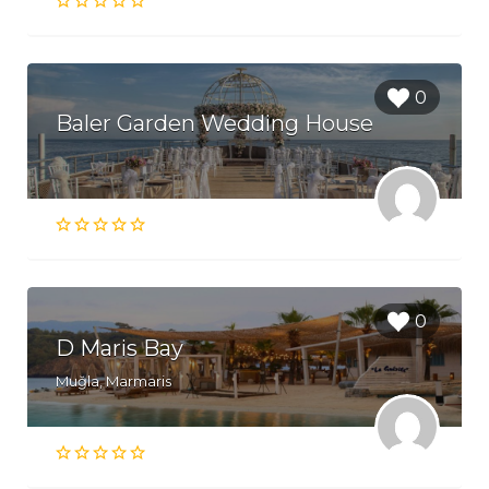
0
Baler Garden Wedding House
0
D Maris Bay
Muğla, Marmaris