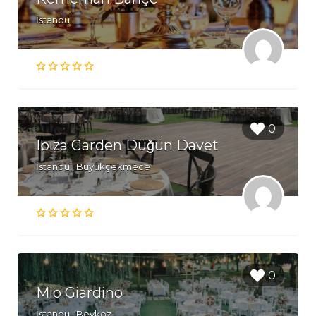
İstanbul
0
Ibiza Garden Düğün Davet
İstanbul, Büyükçekmece
0
Mio Giardino
İstanbul, Beykoz