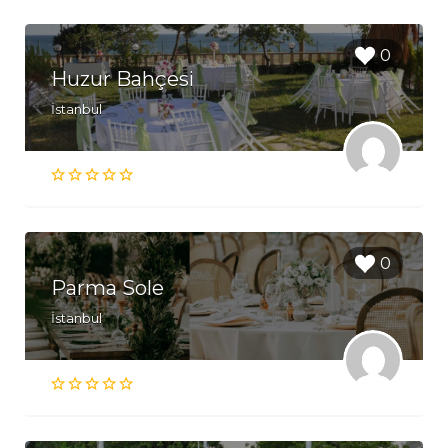
0
Huzur Bahçesi
İstanbul
0
Parma Sole
İstanbul