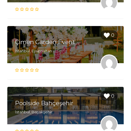
0
Çimen Garden Event
İstanbul, Eyüpsultan
0
Poolside Bahçeşehir
İstanbul, Başakşehir