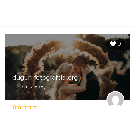
0
dugun-fotografcisi.org
İstanbul, Kadıköy