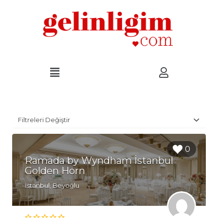
Filtreleri Değiştir
0
Ramada by Wyndham İstanbul
Golden Horn
İstanbul, Beyoğlu