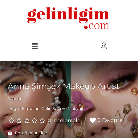
Anna Şimşek Makeup Artist
İstanbul
Düğün Firmaları
Gelin Saçı ve Makyajı
0 Favorite
0 İncelemeler
Fotoğraflar Ekle