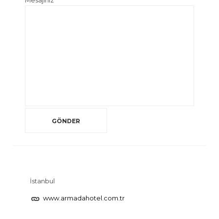
Mesajınız
İstanbul
www.armadahotel.com.tr