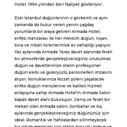
Hotel, 1994 yılından beri faaliyet gösteriyor.
Eski İstanbul düğünlerinin o görkemli ve aynı
zamanda da huzur veren yanını çağdaş
yorumlarla bir araya getiren Armada Hotel,
enfes manzarası ile her mevsim düğün, nişan,
kına ve nikah törenlerinize ev sahipliği yapıyor.
Yaz aylarında Armada Teras davet alanında ferah
bir atmosferde gerçekleştireceğiniz unutulmaz
düğün ve davetlerinize otelin profesyonel
düğün ekibi ve güleryüzlü personelleri imzasını
atıyor. Konuklarınıza lezzet şöleni yaşatacak
enfes düğün menülerine ve kaliteli hizmet
anlayışına sahip Armada Hotel’in Armada Salon
kapalı davet alanı bulunuyor. Geniş ve ferah bir
mekan olan Armada salon, Sonbahar ve kış
aylarında gerçekleştireceğiniz düğününüz için
ideal. Romantik ve hafızalardan silinmeyecek
bir
nikah
merasimi için otelin Havuzlu Kahve ve