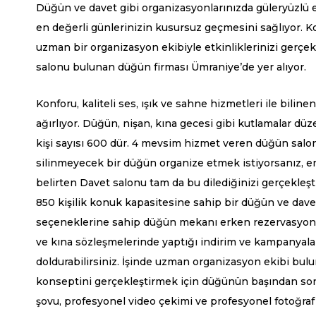
Düğün ve davet gibi organizasyonlarınızda güleryüzlü ek
en değerli günlerinizin kusursuz geçmesini sağlıyor. Koo
uzman bir organizasyon ekibiyle etkinliklerinizi gerçekle
salonu bulunan düğün firması Ümraniye’de yer alıyor.
Konforu, kaliteli ses, ışık ve sahne hizmetleri ile biline
ağırlıyor. Düğün, nişan, kına gecesi gibi kutlamalar d
kişi sayısı 600 dür. 4 mevsim hizmet veren düğün salo
silinmeyecek bir düğün organize etmek istiyorsanız, e
belirten
Davet salonu
tam da bu dilediğinizi gerçekleşt
850 kişilik konuk kapasitesine sahip bir düğün ve dave
seçeneklerine sahip düğün mekanı erken rezervasyon 
ve kına sözleşmelerinde yaptığı indirim ve kampanyala
doldurabilirsiniz. İşinde uzman organizasyon ekibi bul
konseptini gerçekleştirmek için düğünün başından sonuna
şovu, profesyonel video çekimi ve profesyonel fotoğraf ç