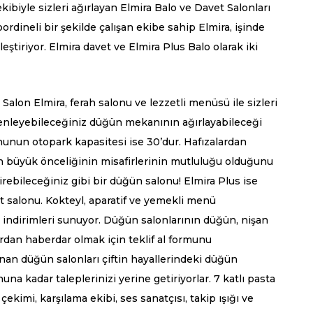
ibiyle sizleri ağırlayan Elmira Balo ve Davet Salonları
rdineli bir şekilde çalışan ekibe sahip Elmira, işinde
ştiriyor. Elmira davet ve Elmira Plus Balo olarak iki
n Salon Elmira, ferah salonu ve lezzetli menüsü ile sizleri
üzenleyebileceğiniz düğün mekanının ağırlayabileceği
nunun otopark kapasitesi ise 30’dur. Hafızalardan
n büyük önceliğinin misafirlerinin mutluluğu olduğunu
irebileceğiniz gibi bir düğün salonu! Elmira Plus ise
t salonu. Kokteyl, aparatif ve yemekli menü
indirimleri sunuyor.
Düğün salonları
nın düğün, nişan
rdan haberdar olmak için teklif al formunu
unan düğün salonları çiftin hayallerindeki düğün
 kadar taleplerinizi yerine getiriyorlar. 7 katlı pasta
ekimi, karşılama ekibi, ses sanatçısı, takip ışığı ve