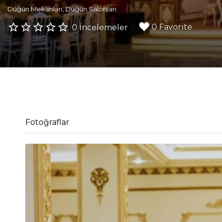
Düğün Mekanları
Düğün Salonları
0 Favorite
0 İncelemeler
Fotoğraflar