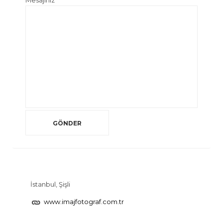
Mesajınız
İstanbul, Şişli
www.imajfotograf.com.tr