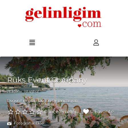
Ruks Event Company
Ataşehir, İstanbul
Düğün Firmaları
Düğün Organizasyon
0 Favorite
0 İncelemeler
Fotoğraflar Ekle