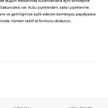
e düğün mekanında kullanılanlarla aynı konseptte
Sabuncakis var. Kutu çiçeklerden, saksı çiçeklerine;
elere ve gelinliğinize eşlik edecek bembeyaz papatyalara
ğınızda. Hemen teklif al formunu doldurun,