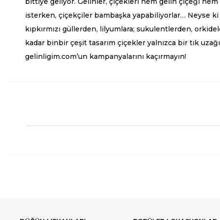
bittiye geliyor. Gelinler, çiçekleri hem
gelin çiçeği
hem d
isterken, çiçekçiler bambaşka yapabiliyorlar… Neyse ki 
kıpkırmızı güllerden, lilyumlara; sukulentlerden, orkid
kadar binbir çeşit tasarım çiçekler yalnızca bir tık uza
gelinligim.com’un kampanyalarını kaçırmayın!