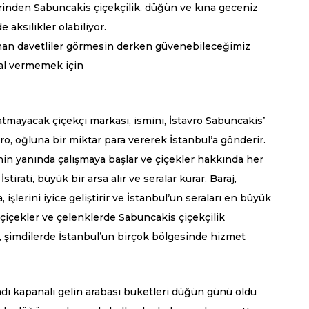
erinden Sabuncakis çiçekçilik, düğün ve kına geceniz
aksilikler olabiliyor.
man davetliler görmesin derken güvenebileceğimiz
hal vermemek için
ratmayacak çiçekçi markası, ismini, İstavro Sabuncakis’
ro, oğluna bir miktar para vererek İstanbul’a gönderir.
inin yanında çalışmaya başlar ve çiçekler hakkında her
tirati, büyük bir arsa alır ve seralar kurar. Baraj,
şlerini iyice geliştirir ve İstanbul’un seraları en büyük
 çiçekler ve çelenklerde Sabuncakis çiçekçilik
 şimdilerde İstanbul’un birçok bölgesinde hizmet
ı kapanalı gelin arabası buketleri düğün günü oldu