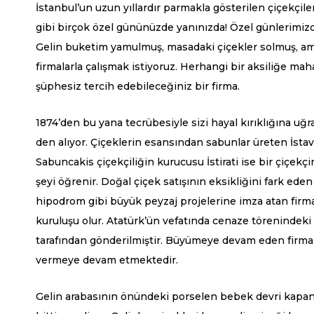
İstanbul’un uzun yıllardır parmakla gösterilen çiçekçil
gibi birçok özel gününüzde yanınızda! Özel günlerimizde 
Gelin buket
i
m yamulmuş, masadaki çiçekler solmuş, a
firmalarla çalışmak istiyoruz. Herhangi bir aksiliğe ma
şüphesiz tercih edebileceğiniz bir
firma.
1874’den bu yana tecrübesiyle sizi hayal kırıklığına uğ
den alıyor. Çiçeklerin esansından sabunlar üreten İstav
Sabuncakis çiçekçiliğin kurucusu İstirati ise bir çiçekç
şeyi öğrenir. Doğal çiçek satışının eksikliğini fark eden İs
hipodrom gibi büyük peyzaj projelerine imza atan firma, i
kuruluşu olur. Atatürk’ün vefatında cenaze törenindeki
tarafından gönderilmiştir. Büyümeye devam eden firma,
vermeye devam etmektedir.
Gelin arabasının önündeki porselen bebek devri kapand