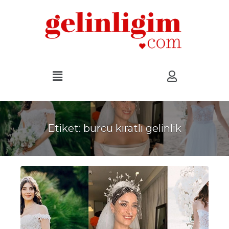
Etiket:
burcu kıratlı gelinlik