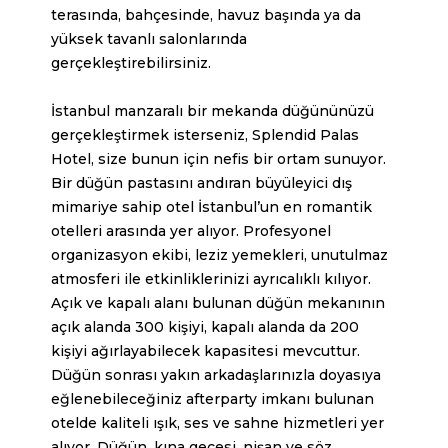
terasında, bahçesinde, havuz başında ya da
yüksek tavanlı salonlarında
gerçekleştirebilirsiniz.
İstanbul manzaralı bir mekanda düğününüzü
gerçekleştirmek isterseniz, Splendid Palas
Hotel, size bunun için nefis bir ortam sunuyor.
Bir düğün pastasını andıran büyüleyici dış
mimariye sahip otel İstanbul’un en romantik
otelleri arasında yer alıyor. Profesyonel
organizasyon ekibi, leziz yemekleri, unutulmaz
atmosferi ile etkinliklerinizi ayrıcalıklı kılıyor.
Açık ve kapalı alanı bulunan düğün mekanının
açık alanda 300 kişiyi, kapalı alanda da 200
kişiyi ağırlayabilecek kapasitesi mevcuttur.
Düğün sonrası yakın arkadaşlarınızla doyasıya
eğlenebileceğiniz afterparty imkanı bulunan
otelde kaliteli ışık, ses ve sahne hizmetleri yer
alıyor. Düğün, kına gecesi, nişan ve söz