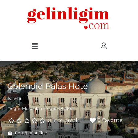
Splendid Palas Hotel
İstanbul
Düğün Mekanları
Düğün Otelleri
0 Favorite
0 İncelemeler
Fotoğraflar Ekle