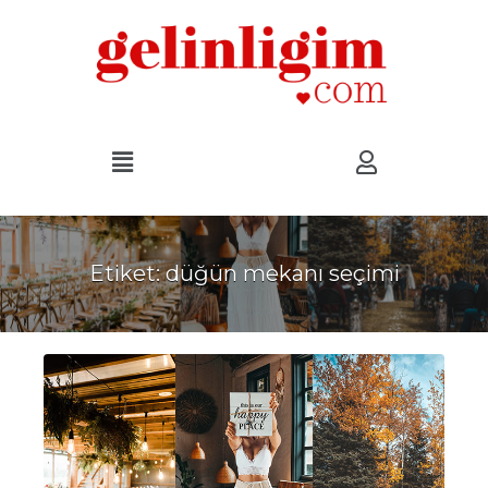
Etiket:
düğün mekanı seçimi